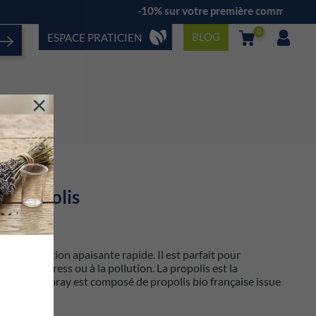
tropolitaine
-10% sur votre première comma
0
BLOG
ESPACE PRATICIEN
×
a propolis
l a une action apaisante rapide. Il est parfait pour
hiver,
au stress ou à la pollution. La propolis est la
téries : ce spray est composé de propolis bio française issue
nçais.