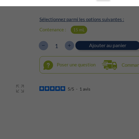
Certifié Agriculture Biologique
Sélectionnez parmi les options suivantes :
Contenance :
15 mL
Ajouter au panier
Poser une question
Command
5
/
5
-
1
avis