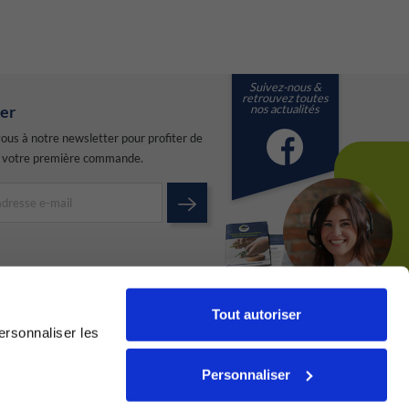
Suivez-nous &
retrouvez toutes
nos actualités
er
vous à notre newsletter pour profiter de
 votre première commande.
Tout autoriser
Voir la brochure
ersonnaliser les
Personnaliser