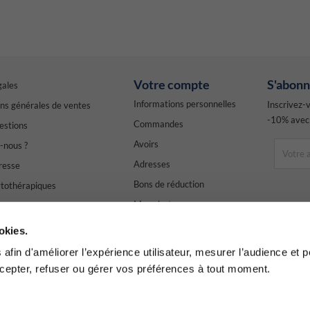
Votre compte
S'abonn
gales
Informations personnelles
Inscrivez-
ns générales de ventes
-10% avec
Commandes
estions
Avoirs
-nous ?
Adresses
resse
Bons de réduction
ytothérapiques
Mes alertes
confidentialité
Mes infos de blog
ous
okies.
afin d'améliorer l’expérience utilisateur, mesurer l’audience et p
epter, refuser ou gérer vos préférences à tout moment.