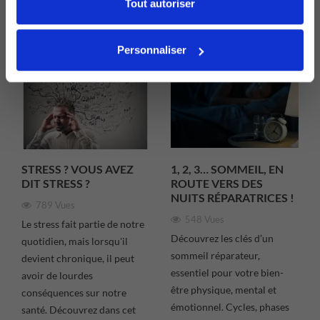
Tout autoriser
Lire la suite
Personnaliser
STRESS ? VOUS AVEZ
1, 2, 3… SOMMEIL, EN
DIT STRESS ?
ROUTE VERS DES
NUITS RÉPARATRICES !
789 Vues
548 Vues
Le stress fait partie de notre
Découvrez les clés d’un
quotidien, mais lorsqu'il
sommeil réparateur,
devient chronique, il peut
essentiel pour votre bien-
avoir de lourdes
être physique, mental et
conséquences sur notre
émotionnel. Cycles, phases
santé. Découvrez dans cet