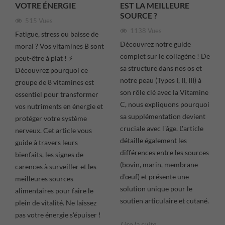
VOTRE ÉNERGIE
EST LA MEILLEURE
SOURCE ?
515 Vues
1138 Vues
Fatigue, stress ou baisse de
Découvrez notre guide
moral ? Vos vitamines B sont
complet sur le collagène ! De
peut-être à plat ! ⚡
sa structure dans nos os et
Découvrez pourquoi ce
notre peau (Types I, II, III) à
groupe de 8 vitamines est
son rôle clé avec la Vitamine
essentiel pour transformer
C, nous expliquons pourquoi
vos nutriments en énergie et
sa supplémentation devient
protéger votre système
cruciale avec l'âge. L'article
nerveux. Cet article vous
détaille également les
guide à travers leurs
différences entre les sources
bienfaits, les signes de
(bovin, marin, membrane
carences à surveiller et les
d'œuf) et présente une
meilleures sources
solution unique pour le
alimentaires pour faire le
soutien articulaire et cutané.
plein de vitalité. Ne laissez
pas votre énergie s'épuiser !
Lire la suite