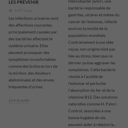
Helicobacter pylori, une
LES PRÉVENIR
bactérie responsable de
1497 Vues
gastrites, ulcères et même du
Les infections urinaires sont
cancer de l’estomac, infecte
des affections courantes,
environ la moitié de la
principalement causées par
population mondiale.
des bactéries affectant le
Contrairement à une idée
système urinaire. Elles
reçue, son origine n’est pas
peuvent provoquer des
liée au stress, bien que ce
symptômes inconfortables
dernier puisse aggraver les
comme des brûlures lors de
symptômes. Cette bactérie
la miction, des douleurs
résiste à l’acidité de
abdominales et des envies
l’estomac et perturbe
fréquentes d'uriner.
l’absorption du fer et de la
vitamine B12. Des solutions
Lire la suite
naturelles comme H. Pylori
Control, associées à une
bonne hygiène de vie,
peuvent aider à réduire la...